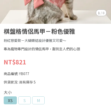
1
/
8
棋盤格情侶馬甲－粉色優雅
粉紅戀愛款－大蝴蝶結設計優雅又可愛～
專為寵物專門設計的情侶馬甲，甜到主人們的心頭
NT$821
商品編號:
YB077
供貨狀況:
尚有庫存 5
大小
XS
S
M