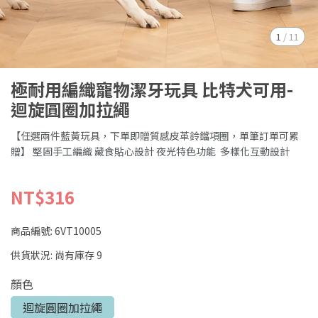
1
/
11
極耐用編織寵物潔牙玩具 比特犬可用-
迴旋圓圈加拉繩
【任選兩件藍黃玩具，下單即贈質感皮革鈴鐺項圈，單筆訂單可累
贈】 堅固手工編織 藏食貼心設計󠀠 夜光特色功能 󠀠 多樣化互動設計
NT$316
商品編號:
6VT10005
供貨狀況:
尚有庫存 9
顏色
迴旋圓圈加拉繩