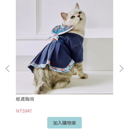
紙鳶胸背
金
NT$947
NT
加入購物車