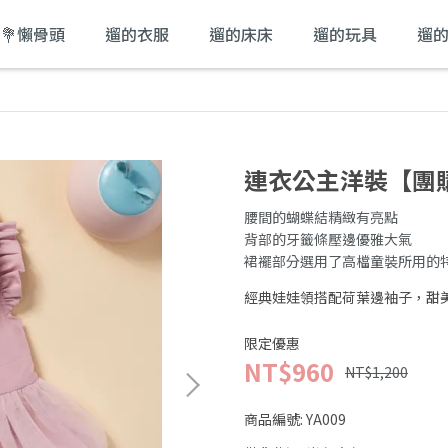
💐懶骨頭
遛的衣服
遛的床床
遛的玩具
遛
連衣公主洋裝【團
腰間的蝴蝶結精緻有亮點
背部的牙籤條壓邊優雅大氣
裙襬部分選用了高檔童裝所用的
經典娃娃領搭配荷葉邊袖子，甜
限定優惠
NT$960
NT$1,200
商品編號:
YA009