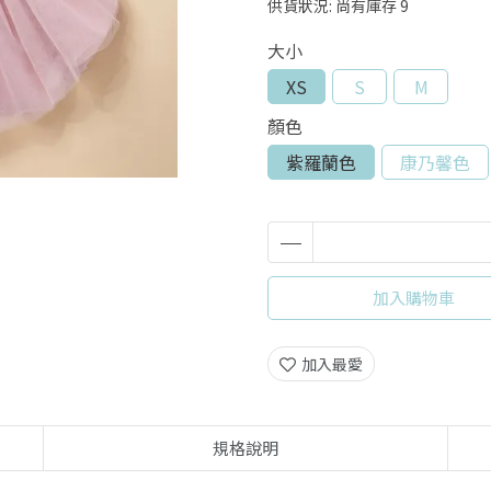
供貨狀況:
尚有庫存 9
大小
XS
S
M
顏色
紫羅蘭色
康乃馨色
加入購物車
加入最愛
規格說明