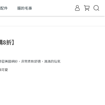
的配件
遛的毛事
購8折】
特密美國網紗，非常柔軟舒適，滿滿的仙氣
美可愛