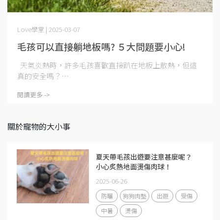
Love學堂 | 2025-03-07
毛孩可以直接躺地板嗎? ５大問題要小心!
天氣炎熱時，許多毛孩喜歡直接趴在地板上散熱，但這
真的安全嗎？⋯
閱讀更多 ->
關於寵物的大小事
夏天帶毛孩出遊要注意甚麼呢？
小心炙熱地面燙傷肉球！
2025-06-26
防曬
狗狗肉墊
出遊
受傷
中暑
燙傷