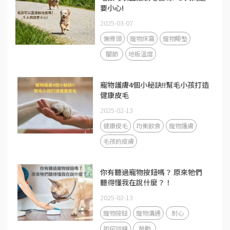
要小心!
2025-03-07
懶骨頭
寵物床窩
寵物睡墊
關節
地板溫度
寵物護膚4個小秘訣!!幫毛小孩打造
健康皮毛
2025-02-13
健康皮毛
均衡飲食
寵物護膚
毛孩的皮膚
你有聽過寵物按鈕嗎？ 原來牠們
聽得懂我在說什麼？！
2025-02-13
寵物按鈕
寵物溝通
耐心
如何訓練
鼓勵