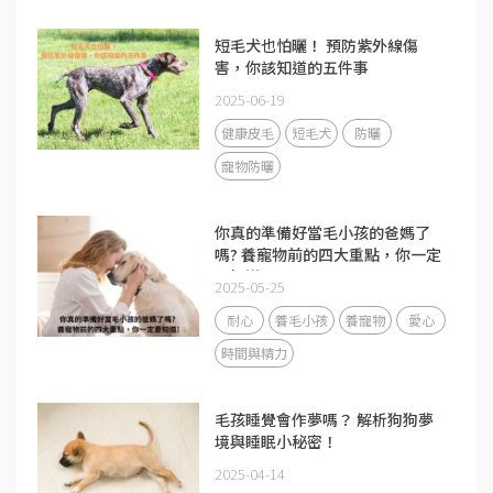
短毛犬也怕曬！ 預防紫外線傷
害，你該知道的五件事
2025-06-19
健康皮毛
短毛犬
防曬
寵物防曬
你真的準備好當毛小孩的爸媽了
嗎? 養寵物前的四大重點，你一定
要知道!
2025-05-25
耐心
養毛小孩
養寵物
愛心
時間與精力
毛孩睡覺會作夢嗎？ 解析狗狗夢
境與睡眠小秘密！
2025-04-14