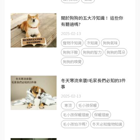
關於狗狗的五大冷知識！ 這些你
有聽過嗎?
2025-02-13
寵物冷知識
冷知識
狗狗氣味
狗狗汗腺
狗狗的智力
狗狗的耳朵
狗狗的嗅覺
冬天寒流來襲!毛家長們必知的3件
事
2025-02-13
寒流
毛小孩保暖
毛小孩保暖措施
保暖措施
毛小孩怕冷嗎?
冬天必知寵物知識