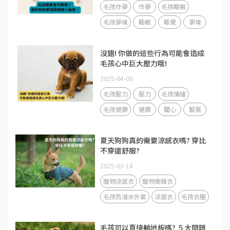
毛孩作夢
作夢
毛孩睡眠
毛孩夢境
睡眠
睡覺
夢境
沒錯! 你做的這些行為可能會造成
毛孩心中巨大壓力哦!
2025-04-06
毛孩壓力
壓力
毛孩情緒
毛孩健康
健康
關心
緊張
夏天狗狗真的需要涼感衣嗎? 穿比
不穿還舒服?
2025-03-14
寵物涼感衣
寵物衝鋒衣
毛孩防潑水外套
涼感衣
毛孩衣服
毛孩可以直接躺地板嗎? ５大問題