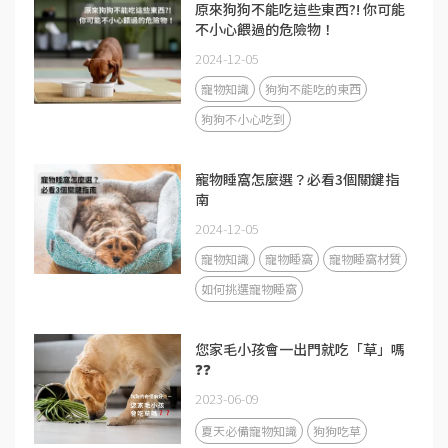
原來狗狗不能吃這些東西?! 你可能
不小心餵過的危險物！
2024-12-05
寵物知識
狗狗不能吃的東西
狗狗不小心吃到
寵物睡窩怎麼選？必看3個關鍵指
南
2024-12-05
寵物知識
寵物睡窩
寵物睡窩材質
如何挑選寵物睡窩
您家毛小孩會一出門就吃「草」嗎
❓❓
2023-06-09
夏天必備寵物知識
狗狗吃草