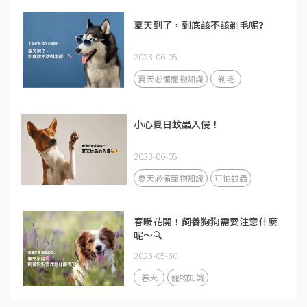
夏天到了，到底該不該剃毛呢❓
2023-06-05
夏天必備寵物知識
剃毛
小心夏日蚊蟲入侵！
2023-06-05
夏天必備寵物知識
可怕蚊蟲
春暖花開！飼養狗狗需要注意什麼
呢～🔍
2023-05-30
春天
寵物知識