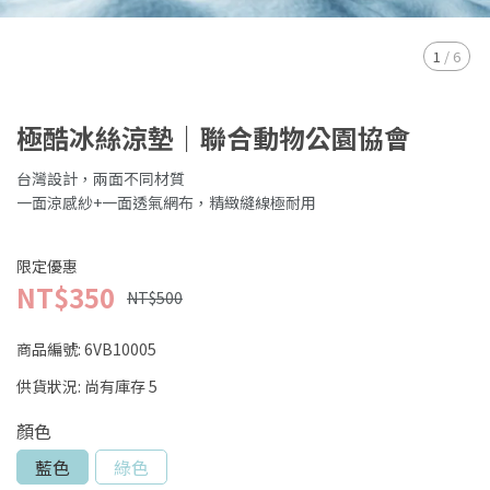
1
/
6
極酷冰絲涼墊｜聯合動物公園協會
台灣設計，兩面不同材質
一面涼感紗+一面透氣網布，精緻縫線極耐用
限定優惠
NT$350
NT$500
商品編號:
6VB10005
供貨狀況:
尚有庫存 5
顏色
藍色
綠色