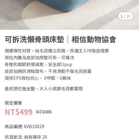
1
/
23
可拆洗懶骨頭床墊｜相信動物協會
親膚彈性材質，給毛孩獨立的窩，保護主人呼吸道健康
微粒內膽及底部加厚墊可拆、可機洗
脊椎和關節舒適減壓，安全感Upup
底部加碼防滑點塑布，不易滑動不傷毛孩膝蓋
環保EPS微粒枕心， 0甲醛、0異味
是枕頭也是坐墊，大人小孩跟毛孩都愛用
限定優惠
NT$499
NT$985
商品編號:
6VB10029
供貨狀況:
尚有庫存 20